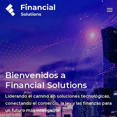
Bienvenidos a
Financial Solutions
Liderando el camino en soluciones tecnológicas,
conectando el comercio, la ley y las finanzas para
un futuro más inteligente.