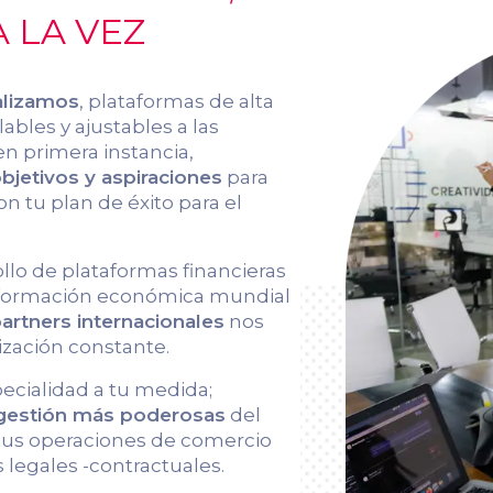
 LA VEZ
alizamos
, plataformas de alta
ables y ajustables a las
en primera instancia,
jetivos y aspiraciones
para
on tu plan de éxito para el
ollo de plataformas financieras
información económica mundial
artners internacionales
nos
ización constante.
pecialidad a tu medida;
 gestión más poderosas
del
 tus operaciones de comercio
 legales -contractuales.