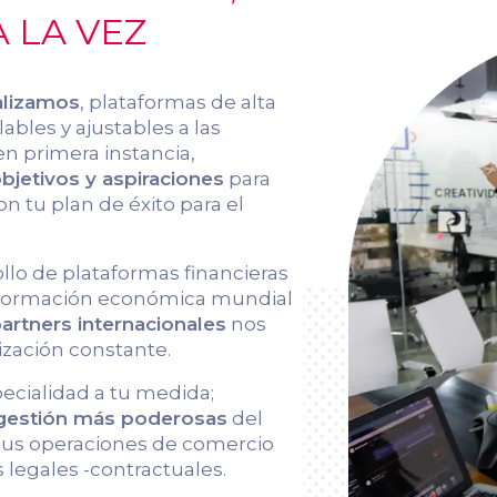
 LA VEZ
alizamos
, plataformas de alta
ables y ajustables a las
en primera instancia,
jetivos y aspiraciones
para
on tu plan de éxito para el
ollo de plataformas financieras
información económica mundial
artners internacionales
nos
ización constante.
pecialidad a tu medida;
 gestión más poderosas
del
 tus operaciones de comercio
 legales -contractuales.