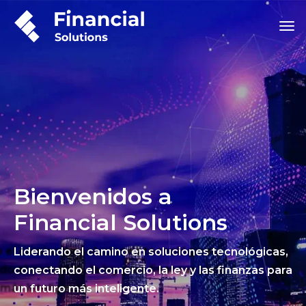
Bienvenidos a
Financial Solutions
Liderando el camino en soluciones tecnológicas,
conectando el comercio, la ley y las finanzas para
un futuro más inteligente.