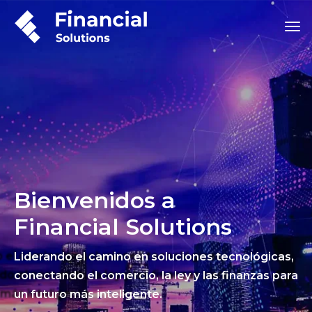
Bienvenidos a
Financial Solutions
Liderando el camino en soluciones tecnológicas,
conectando el comercio, la ley y las finanzas para
un futuro más inteligente.