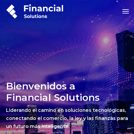
Bienvenidos a
Financial Solutions
Liderando el camino en soluciones tecnológicas,
conectando el comercio, la ley y las finanzas para
un futuro más inteligente.