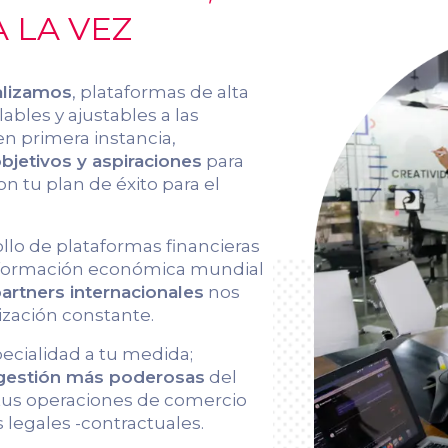
 LA VEZ
alizamos
, plataformas de alta
ables y ajustables a las
en primera instancia,
jetivos y aspiraciones
para
on tu plan de éxito para el
ollo de plataformas financieras
información económica mundial
artners internacionales
nos
ización constante.
pecialidad a tu medida;
 gestión más poderosas
del
 tus operaciones de comercio
 legales -contractuales.