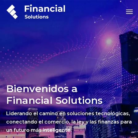
Bienvenidos a
Financial Solutions
Liderando el camino en soluciones tecnológicas,
conectando el comercio, la ley y las finanzas para
un futuro más inteligente.