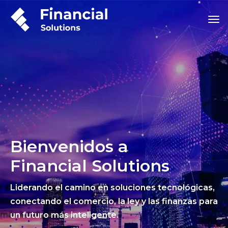
Bienvenidos a
Financial Solutions
Liderando el camino en soluciones tecnológicas,
conectando el comercio, la ley y las finanzas para
un futuro más inteligente.