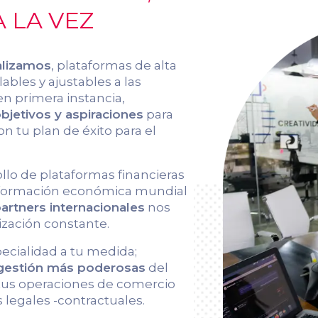
 LA VEZ
alizamos
, plataformas de alta
ables y ajustables a las
en primera instancia,
jetivos y aspiraciones
para
on tu plan de éxito para el
ollo de plataformas financieras
información económica mundial
artners internacionales
nos
ización constante.
pecialidad a tu medida;
 gestión más poderosas
del
 tus operaciones de comercio
 legales -contractuales.