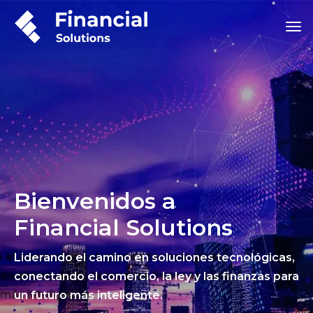
Bienvenidos a
Financial Solutions
Liderando el camino en soluciones tecnológicas,
conectando el comercio, la ley y las finanzas para
un futuro más inteligente.