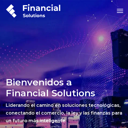
Bienvenidos a
Financial Solutions
Liderando el camino en soluciones tecnológicas,
conectando el comercio, la ley y las finanzas para
un futuro más inteligente.