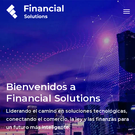
Bienvenidos a
Financial Solutions
Liderando el camino en soluciones tecnológicas,
conectando el comercio, la ley y las finanzas para
un futuro más inteligente.