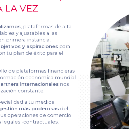
 LA VEZ
alizamos
, plataformas de alta
ables y ajustables a las
en primera instancia,
jetivos y aspiraciones
para
on tu plan de éxito para el
ollo de plataformas financieras
información económica mundial
artners internacionales
nos
ización constante.
pecialidad a tu medida;
 gestión más poderosas
del
 tus operaciones de comercio
 legales -contractuales.