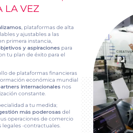
 LA VEZ
alizamos
, plataformas de alta
ables y ajustables a las
en primera instancia,
jetivos y aspiraciones
para
on tu plan de éxito para el
ollo de plataformas financieras
información económica mundial
artners internacionales
nos
ización constante.
pecialidad a tu medida;
 gestión más poderosas
del
 tus operaciones de comercio
 legales -contractuales.