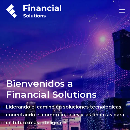
Bienvenidos a
Financial Solutions
Liderando el camino en soluciones tecnológicas,
conectando el comercio, la ley y las finanzas para
un futuro más inteligente.