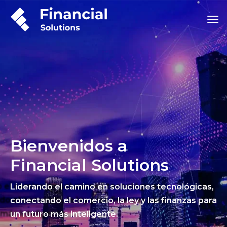
Bienvenidos a
Financial Solutions
Liderando el camino en soluciones tecnológicas,
conectando el comercio, la ley y las finanzas para
un futuro más inteligente.