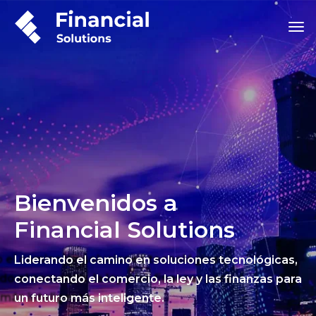
Bienvenidos a
Financial Solutions
Liderando el camino en soluciones tecnológicas,
conectando el comercio, la ley y las finanzas para
un futuro más inteligente.