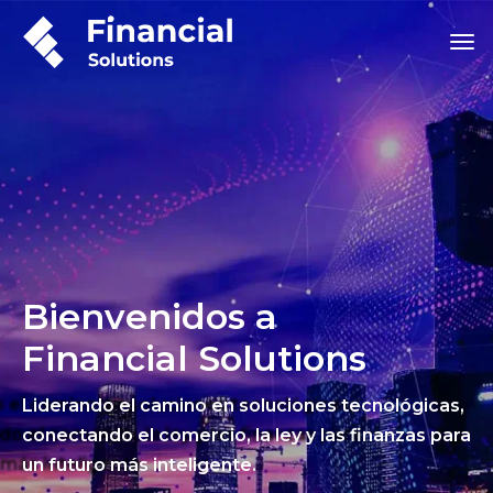
Bienvenidos a
Financial Solutions
Liderando el camino en soluciones tecnológicas,
conectando el comercio, la ley y las finanzas para
un futuro más inteligente.