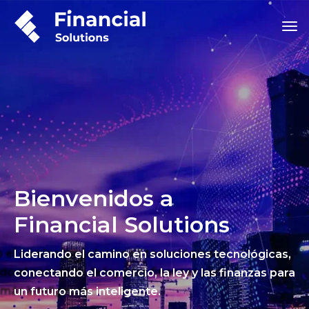
Bienvenidos a
Financial Solutions
Liderando el camino en soluciones tecnológicas,
conectando el comercio, la ley y las finanzas para
un futuro más inteligente.