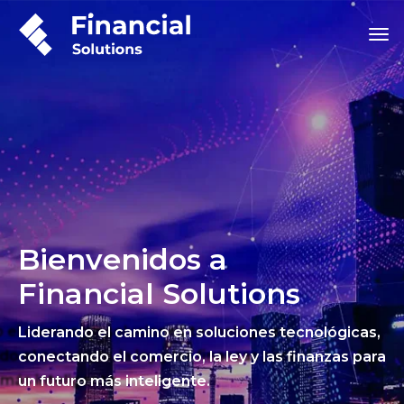
Bienvenidos a
Financial Solutions
Liderando el camino en soluciones tecnológicas,
conectando el comercio, la ley y las finanzas para
un futuro más inteligente.