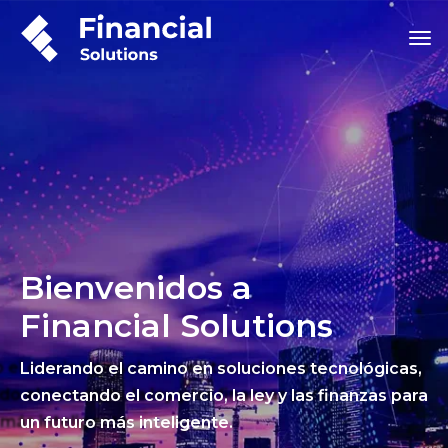
Bienvenidos a
Financial Solutions
Liderando el camino en soluciones tecnológicas,
conectando el comercio, la ley y las finanzas para
un futuro más inteligente.