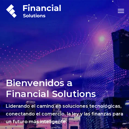
Bienvenidos a
Financial Solutions
Liderando el camino en soluciones tecnológicas,
conectando el comercio, la ley y las finanzas para
un futuro más inteligente.