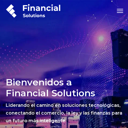
Bienvenidos a
Financial Solutions
Liderando el camino en soluciones tecnológicas,
conectando el comercio, la ley y las finanzas para
un futuro más inteligente.