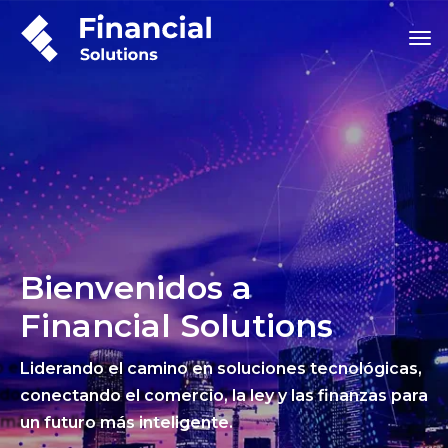
Bienvenidos a
Financial Solutions
Liderando el camino en soluciones tecnológicas,
conectando el comercio, la ley y las finanzas para
un futuro más inteligente.