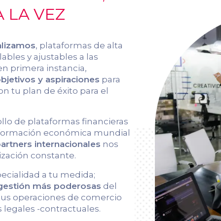
 LA VEZ
alizamos
, plataformas de alta
ables y ajustables a las
en primera instancia,
jetivos y aspiraciones
para
on tu plan de éxito para el
ollo de plataformas financieras
información económica mundial
artners internacionales
nos
ización constante.
pecialidad a tu medida;
 gestión más poderosas
del
 tus operaciones de comercio
 legales -contractuales.