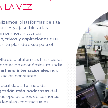
 LA VEZ
alizamos
, plataformas de alta
ables y ajustables a las
en primera instancia,
jetivos y aspiraciones
para
on tu plan de éxito para el
ollo de plataformas financieras
información económica mundial
artners internacionales
nos
ización constante.
pecialidad a tu medida;
 gestión más poderosas
del
 tus operaciones de comercio
 legales -contractuales.