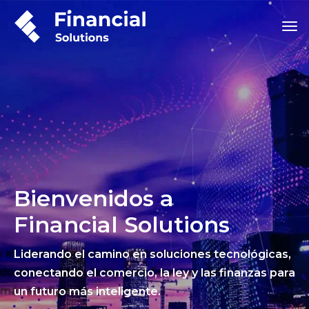
Bienvenidos a
Financial Solutions
Liderando el camino en soluciones tecnológicas,
conectando el comercio, la ley y las finanzas para
un futuro más inteligente.