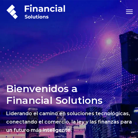
Bienvenidos a
Financial Solutions
Liderando el camino en soluciones tecnológicas,
conectando el comercio, la ley y las finanzas para
un futuro más inteligente.