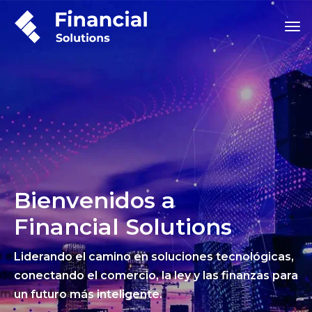
Bienvenidos a
Financial Solutions
Liderando el camino en soluciones tecnológicas,
conectando el comercio, la ley y las finanzas para
un futuro más inteligente.