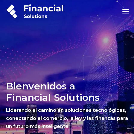
Bienvenidos a
Financial Solutions
Liderando el camino en soluciones tecnológicas,
conectando el comercio, la ley y las finanzas para
un futuro más inteligente.