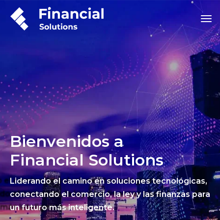
Bienvenidos a
Financial Solutions
Liderando el camino en soluciones tecnológicas,
conectando el comercio, la ley y las finanzas para
un futuro más inteligente.