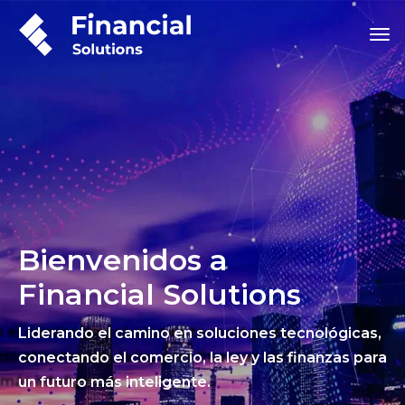
Bienvenidos a
Financial Solutions
Liderando el camino en soluciones tecnológicas,
conectando el comercio, la ley y las finanzas para
un futuro más inteligente.