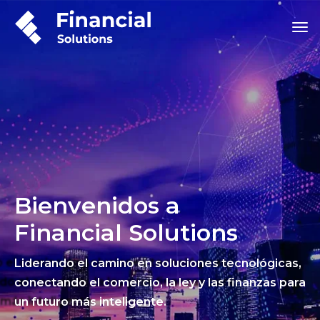
Bienvenidos a
Financial Solutions
Liderando el camino en soluciones tecnológicas,
conectando el comercio, la ley y las finanzas para
un futuro más inteligente.