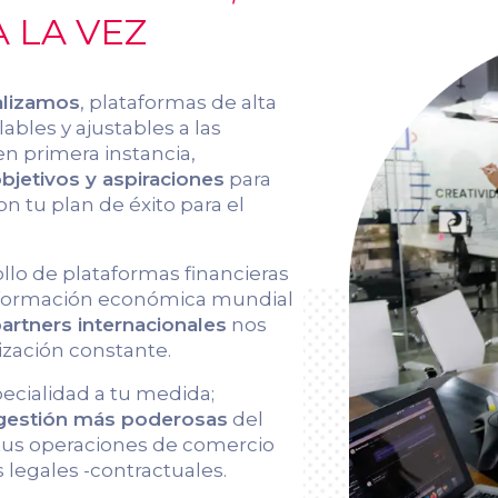
 LA VEZ
alizamos
, plataformas de alta
ables y ajustables a las
en primera instancia,
jetivos y aspiraciones
para
on tu plan de éxito para el
ollo de plataformas financieras
información económica mundial
artners internacionales
nos
ización constante.
pecialidad a tu medida;
 gestión más poderosas
del
 tus operaciones de comercio
 legales -contractuales.