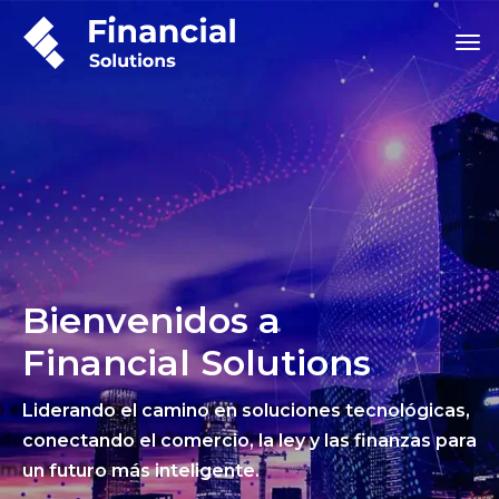
Bienvenidos a
Financial Solutions
Liderando el camino en soluciones tecnológicas,
conectando el comercio, la ley y las finanzas para
un futuro más inteligente.