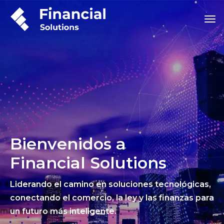
Bienvenidos a
Financial Solutions
Liderando el camino en soluciones tecnológicas,
conectando el comercio, la ley y las finanzas para
un futuro más inteligente.