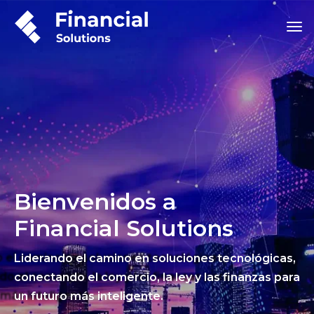
Bienvenidos a
Financial Solutions
Liderando el camino en soluciones tecnológicas,
conectando el comercio, la ley y las finanzas para
un futuro más inteligente.