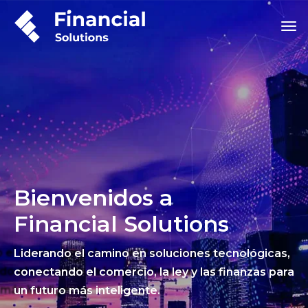
Bienvenidos a
Financial Solutions
Liderando el camino en soluciones tecnológicas,
conectando el comercio, la ley y las finanzas para
un futuro más inteligente.