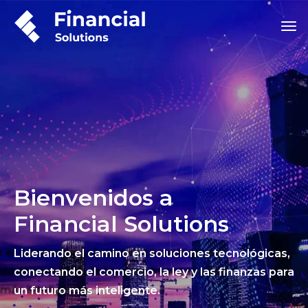
Bienvenidos a
Financial Solutions
Liderando el camino en soluciones tecnológicas,
conectando el comercio, la ley y las finanzas para
un futuro más inteligente.