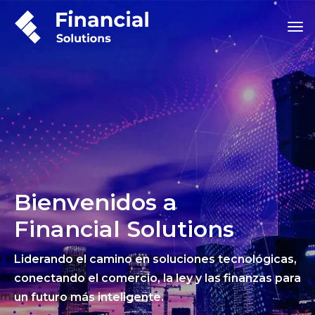
Bienvenidos a
Financial Solutions
Liderando el camino en soluciones tecnológicas,
conectando el comercio, la ley y las finanzas para
un futuro más inteligente.