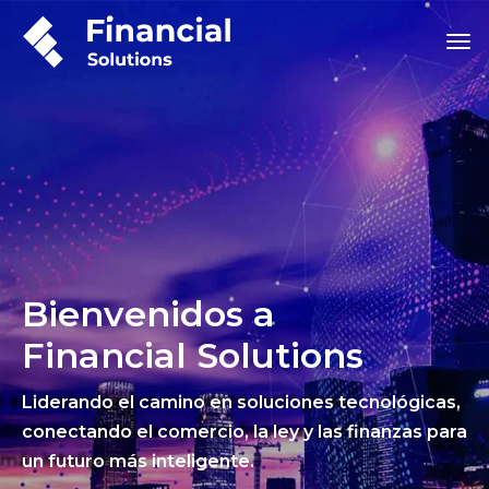
Bienvenidos a
Financial Solutions
Liderando el camino en soluciones tecnológicas,
conectando el comercio, la ley y las finanzas para
un futuro más inteligente.