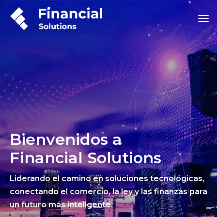
Bienvenidos a
Financial Solutions
Liderando el camino en soluciones tecnológicas,
conectando el comercio, la ley y las finanzas para
un futuro más inteligente.