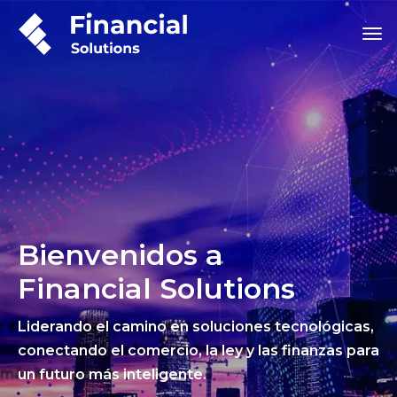
Bienvenidos a
Financial Solutions
Liderando el camino en soluciones tecnológicas,
conectando el comercio, la ley y las finanzas para
un futuro más inteligente.