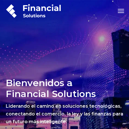
Bienvenidos a
Financial Solutions
Liderando el camino en soluciones tecnológicas,
conectando el comercio, la ley y las finanzas para
un futuro más inteligente.