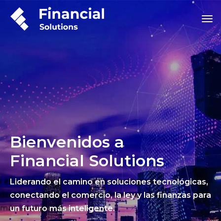
Bienvenidos a
Financial Solutions
Liderando el camino en soluciones tecnológicas,
conectando el comercio, la ley y las finanzas para
un futuro más inteligente.