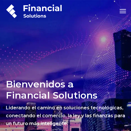
Bienvenidos a
Financial Solutions
Liderando el camino en soluciones tecnológicas,
conectando el comercio, la ley y las finanzas para
un futuro más inteligente.