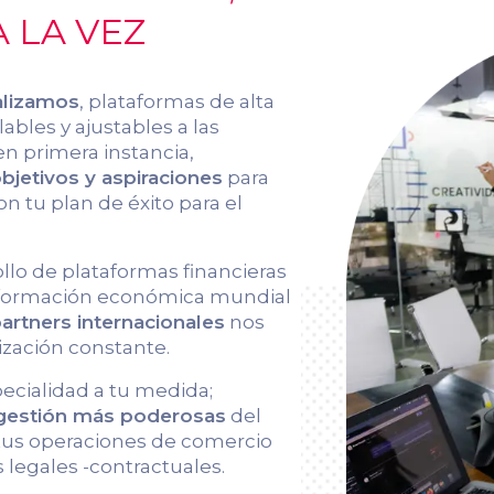
 LA VEZ
alizamos
, plataformas de alta
ables y ajustables a las
en primera instancia,
jetivos y aspiraciones
para
on tu plan de éxito para el
ollo de plataformas financieras
información económica mundial
artners internacionales
nos
ización constante.
pecialidad a tu medida;
 gestión más poderosas
del
 tus operaciones de comercio
 legales -contractuales.