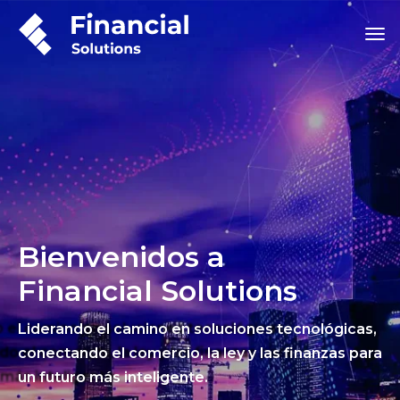
Bienvenidos a
Financial Solutions
Liderando el camino en soluciones tecnológicas,
conectando el comercio, la ley y las finanzas para
un futuro más inteligente.