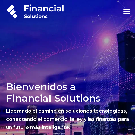
Bienvenidos a
Financial Solutions
Liderando el camino en soluciones tecnológicas,
conectando el comercio, la ley y las finanzas para
un futuro más inteligente.